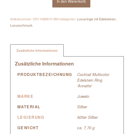
In den Warenkorb
Artikelnummer:
DR11088910-584
Kategorien:
Luxusringe mit Edelsteinen
,
Luxusschmuck
Zusätzliche Informationen
Zusätzliche Informationen
PRODUKTBEZEICHNUNG
Cocktail Multicolor
Edelstein Ring
'Annette'
MARKE
Juwelo
MATERIAL
Silber
LEGIERUNG
925er Silber
GEWICHT
ca. 7,70 g