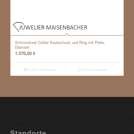
Schmuckset Collier Kautschuck und Ring mit Perle,
Diamant
1.570,00
€
In den Warenkorb
Details anzeigen
Standorte