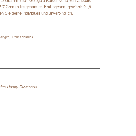
,2 Gramm 750/- Gelbgold Kordel-Kette von Chopard
 7,7 Gramm Insgesamtes Bruttogesamtgewicht: 21,9
Sie gerne individuell und unverbindlich.
hänger
,
Luxusschmuck
ekin Happy Diamonds