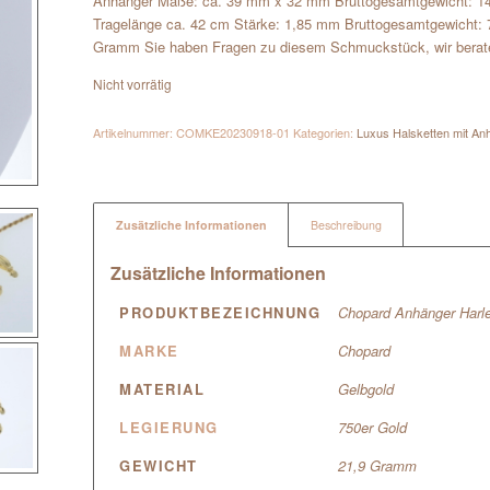
Anhänger Maße: ca. 39 mm x 32 mm Bruttogesamtgewicht: 14
Tragelänge ca. 42 cm Stärke: 1,85 mm Bruttogesamtgewicht:
Gramm Sie haben Fragen zu diesem Schmuckstück, wir beraten 
Nicht vorrätig
Artikelnummer:
COMKE20230918-01
Kategorien:
Luxus Halsketten mit An
Zusätzliche Informationen
Beschreibung
Zusätzliche Informationen
PRODUKTBEZEICHNUNG
Chopard Anhänger Harl
MARKE
Chopard
MATERIAL
Gelbgold
LEGIERUNG
750er Gold
GEWICHT
21,9 Gramm