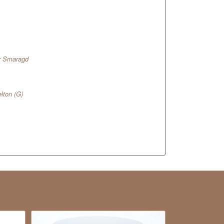
ir Smaragd
lton (G)