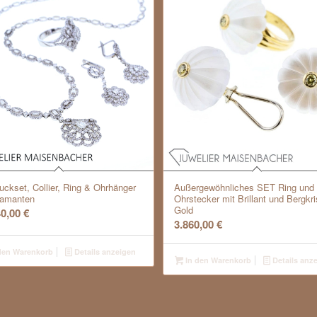
ckset, Collier, Ring & Ohrhänger
Außergewöhnliches SET Ring und
iamanten
Ohrstecker mit Brillant und Bergkris
Gold
40,00
€
3.860,00
€
den Warenkorb
Details anzeigen
In den Warenkorb
Details anz