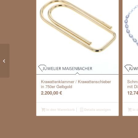
Tiffany & Co. Elsa
Peretti Kollection Kette
mit Anhänger gelber
Diamant...
Krawattenklammer / Krawattenschieber
Schmu
in 750er Gelbgold
mit D
2.200,00
€
12.7
In den Warenkorb
Details anzeigen
In 