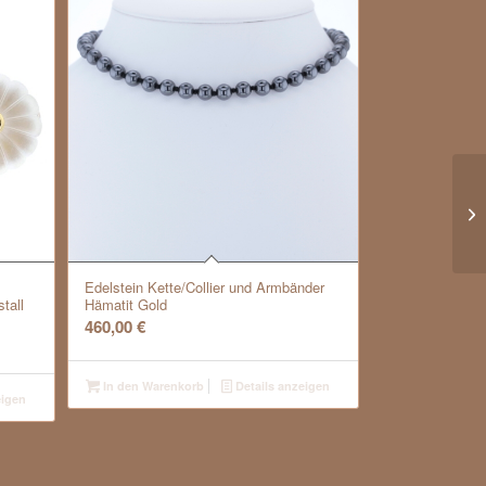
Edelstein Kette/Collier und Armbänder
tall
Hämatit Gold
460,00
€
In den Warenkorb
Details anzeigen
eigen