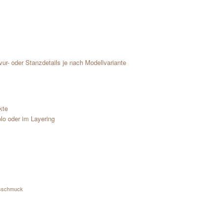
vur- oder Stanzdetails je nach Modellvariante
kte
olo oder im Layering
sschmuck