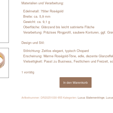
Materialien und Verarbeitung:
Edelmetall: 750er Roségold
Breite: ca. 5,9 mm
Gewicht: ca. 9,1 g
Oberfläche: Glänzend bis leicht satinierte Fläche
Verarbeitung: Präzises Ringprofil, saubere Konturen, ggf. Gra
Design und Stil:
Stilrichtung: Zeitlos elegant, typisch Chopard
Erscheinung: Warme Roségold-Töne, edle, dezente Glanzeffe
Vielseitigkeit: Passt zu Business, Festlichem und Freizeit, s
1 vorrätig
In den Warenkorb
Artikelnummer:
DR20251030-955
Kategorien:
Luxus Statementringe
,
Luxu