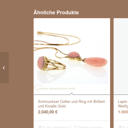
Ähnliche Produkte
Art Design
Herzanhänger Gold
750/- mit Pavé-
Brillantbesatz
Schmuckset Collier und Ring mit Brillant
Lapis
und Koralle Gold
Weißg
2.040,00
€
1.80
In den Warenkorb
Details anzeigen
In 