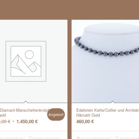
-Diamant-Manschettenknöpfe,
Edelstein Kette/Collier und Armbä
Angebot!
old
Hämatit Gold
Ursprünglicher
Aktueller
0,00
€
1.450,00
€
460,00
€
Preis
Preis
war:
ist:
den Warenkorb
Details anzeigen
In den Warenkorb
Details anz