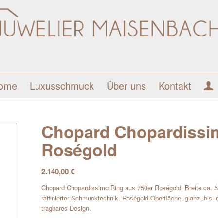
ome
Luxusschmuck
Über uns
Kontakt
Chopard Chopardissi
Roségold
2.140,00
€
Chopard Chopardissimo Ring aus 750er Roségold, Breite ca. 5
raffinierter Schmucktechnik. Roségold-Oberfläche, glanz- bis l
tragbares Design.