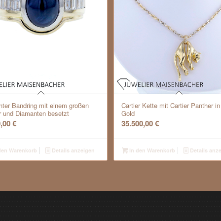
nter Bandring mit einem großen
Cartier Kette mit Cartier Panther in
r und Diamanten besetzt
Gold
0,00
€
35.500,00
€
den Warenkorb
Details anzeigen
In den Warenkorb
Details anz