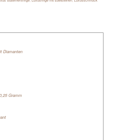
xus Statementringe
,
Luxusringe mit Edelsteinen
,
Luxusschmuck
it Diamanten
10,25 Gramm
gant