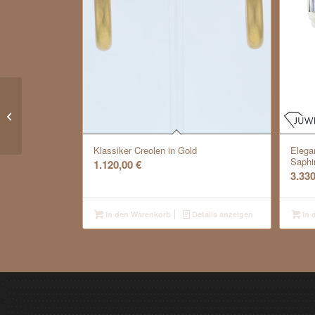
Chopard Collier *Pushkin* Rarität
Klassiker Creolen in Gold
Elega
Saphi
1.120,00
€
3.33
In den Warenkorb
Details anzeigen
In 