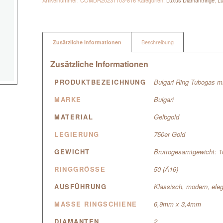
Artikelnummer:
COMDR20231103-816
Kategorien:
Luxus Diamantringe
,
Lu
Zusätzliche Informationen
Beschreibung
Zusätzliche Informationen
PRODUKTBEZEICHNUNG
Bulgari Ring Tubogas m
MARKE
Bulgari
MATERIAL
Gelbgold
LEGIERUNG
750er Gold
GEWICHT
Bruttogesamtgewicht: 
RINGGRÖSSE
50 (Ã16)
AUSFÜHRUNG
Klassisch, modern, ele
MASSE RINGSCHIENE
6,9mm x 3,4mm
DIAMANTEN
2