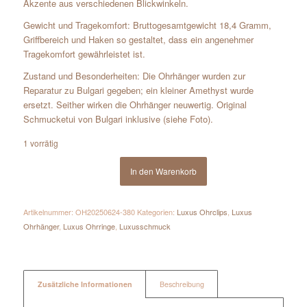
Akzente aus verschiedenen Blickwinkeln.
Gewicht und Tragekomfort: Bruttogesamtgewicht 18,4 Gramm,
Griffbereich und Haken so gestaltet, dass ein angenehmer
Tragekomfort gewährleistet ist.
Zustand und Besonderheiten: Die Ohrhänger wurden zur
Reparatur zu Bulgari gegeben; ein kleiner Amethyst wurde
ersetzt. Seither wirken die Ohrhänger neuwertig. Original
Schmucketui von Bulgari inklusive (siehe Foto).
1 vorrätig
In den Warenkorb
Artikelnummer:
OH20250624-380
Kategorien:
Luxus Ohrclips
,
Luxus
Ohrhänger
,
Luxus Ohrringe
,
Luxusschmuck
Zusätzliche Informationen
Beschreibung