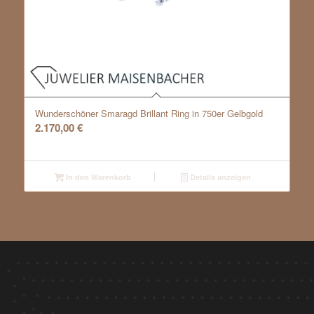
Wunderschöner Smaragd Brillant Ring in 750er Gelbgold
2.170,00
€
In den Warenkorb
Details anzeigen