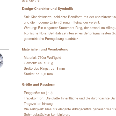
avanciert ist.
Design-Charakter und Symbolik
Stil: Klar definierte, schlichte Bandform mit der charakterist
und die moderne Linienführung miteinander vereint.
Wirkung: Ein eleganter Statement-Ring, der sowohl im Alltag 
Ikonische Note: Seit Jahrzehnten eines der prägnantesten S
geometrische Formgebung ausdrückt.
Materialien und Verarbeitung
Material: 750er Weißgold
Gewicht: ca. 10,3 g
Breite des Rings: ca. 8 mm
Stärke: ca. 2,6 mm
Größe und Passform
Ringgröße: 59 ( 19)
Tragekomfort: Die glatte Innenfläche und die durchdachte Ba
Tragezeiten hinweg.
Vielseitigkeit: Ideal für elegante Alltagsoutfits genauso wie f
Schmuckstücken kombinieren.