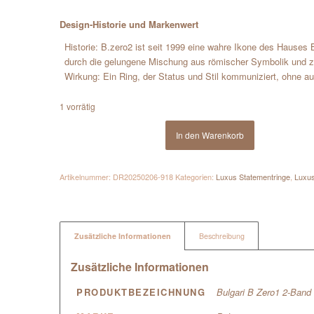
Design-Historie und Markenwert
Historie: B.zero2 ist seit 1999 eine wahre Ikone des Hauses
durch die gelungene Mischung aus römischer Symbolik und z
Wirkung: Ein Ring, der Status und Stil kommuniziert, ohne au
1 vorrätig
In den Warenkorb
Artikelnummer:
DR20250206-918
Kategorien:
Luxus Statementringe
,
Luxu
Zusätzliche Informationen
Beschreibung
Zusätzliche Informationen
PRODUKTBEZEICHNUNG
Bulgari B Zero1 2-Band