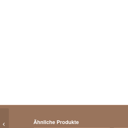
Solitäranhänger Brillant in 750er
Ähnliche Produkte
Gelbgold