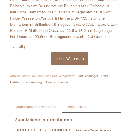
Farbspiel mit weiße und braune Brillanten 585/-Gelbgold 21
natürliche Diamanten im Brillantschliff insgesamt ca. 0,21ct.
Farbe: Wesselton,Weiß, (H) Reinheit: SI-P 35 natürliche
Diamanten im Brillantschliff insgesamt ca. 0,37ct. Farbe: braun
Reinheit:P Maße ohne Oese: ca. 23,5 x 18,0mm Tragelänge
incl.Oese: ca. 29,8mm Bruttogesamtgewicht: 3,3 Gramm
1 vorrätig
In den Warenkorb
Artikelnummer:
AN20220525-443
Kategorien:
Luxus Anhänger
,
Luxus
Halsketten mit Anhänger
,
Luxusschmuck
Zusätzliche Informationen
Beschreibung
Zusätzliche Informationen
PRODUKTBEZEICHNUNG
Außgefallener Kreuz-