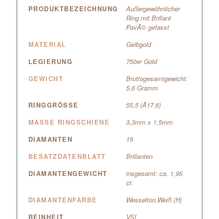
PRODUKTBEZEICHNUNG
Außergewöhnlicher
Ring mit Brillant
PavÃ© gefasst
MATERIAL
Gelbgold
LEGIERUNG
750er Gold
GEWICHT
Bruttogesamtgewicht:
5,6 Gramm
RINGGRÖSSE
55,5 (Ã17,6)
MASSE RINGSCHIENE
3,3mm x 1,5mm
DIAMANTEN
15
BESATZDATENBLATT
Brillanten
DIAMANTENGEWICHT
insgesamt: ca. 1,95
ct.
DIAMANTENFARBE
Wesselton,Weiß (H)
REINHEIT
VSI