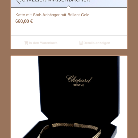
Kette mit Stab-Anhänger mit Brillant Gold
660,00
€
In den Warenkorb
Details anzeigen