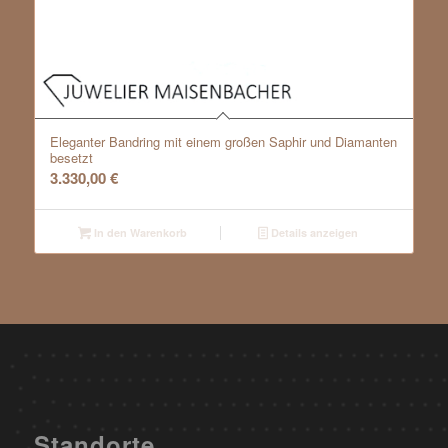
Eleganter Bandring mit einem großen Saphir und Diamanten
besetzt
3.330,00
€
In den Warenkorb
Details anzeigen
Standorte