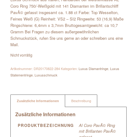
Coro Ring 750/-Weißgold mit 141 Diamanten im Brillantschliff
PavÃ© gefasst insgesamt ca. 1.88 ct Farbe: Top Wesselton,
Feines Weiß (G) Reinheit: VS2 – SI2 Ringweite: 53 (16,9) Maße
Ringschiene: 6,4mm x 3,7mm Bruttogesamtgewicht: ca 10,7
Gramm Bei Fragen zu diesem außergewöhnlichen
Schmuckstück, rufen Sie uns gerne an oder schreiben uns eine
Mail.
Nicht vorrätig
Artikelnummer:
DR20170822-284
Kategorien:
Luxus Diamantringe
,
Luxus
Statementringe
,
Luxusschmuck
Zusätzliche Informationen
Beschreibung
Zusätzliche Informationen
PRODUKTBEZEICHNUNG
Al Coro PavÃ© Ring
mit Brillanten PavÃ©
gefasst