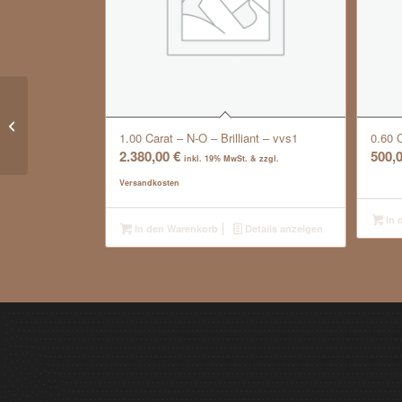
0.34 Carat – River D – Brilliant – vvs2
1.00 Carat – N-O – Brilliant – vvs1
0.60 
2.380,00
€
500,
inkl. 19% MwSt. & zzgl.
Versandkosten
In 
In den Warenkorb
Details anzeigen