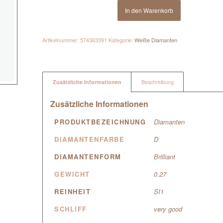
In den Warenkorb
Artikelnummer:
574363391
Kategorie:
Weiße Diamanten
Zusätzliche Informationen
Beschreibung
Zusätzliche Informationen
PRODUKTBEZEICHNUNG
Diamanten
DIAMANTENFARBE
D
DIAMANTENFORM
Brilliant
GEWICHT
0.27
REINHEIT
SI1
SCHLIFF
very good