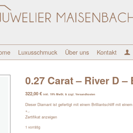
ome
Luxusschmuck
Über uns
Kontakt
0.27 Carat – River D – B
322,00
€
inkl. 19% MwSt. & zzgl. Versandkosten
Dieser Diamant ist gefertigt mit einem Brilliantschliff mit ein
+,.
Zertifikat anzeigen
1 vorrätig