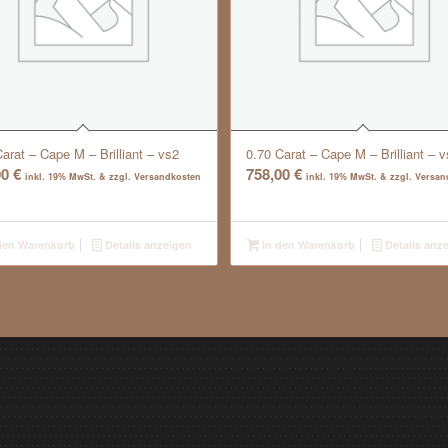
Carat – Cape M – Brilliant – vs2
0.70 Carat – Cape M – Brilliant – v
00
€
758,00
€
inkl. 19% MwSt. & zzgl. Versandkosten
inkl. 19% MwSt. & zzgl. Versa
den Warenkorb
Details anzeigen
In den Warenkorb
Details anz