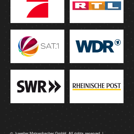
© Juwelier Maisenbacher GmbH. All rights reserved. |