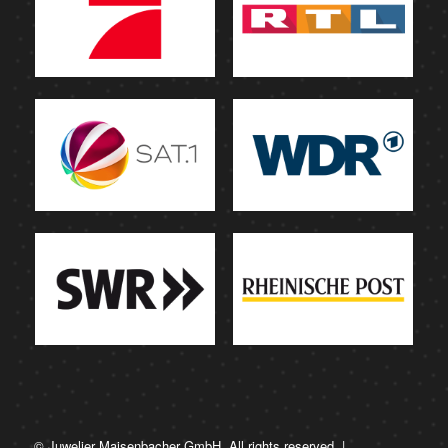
© Juwelier Maisenbacher GmbH. All rights reserved. |