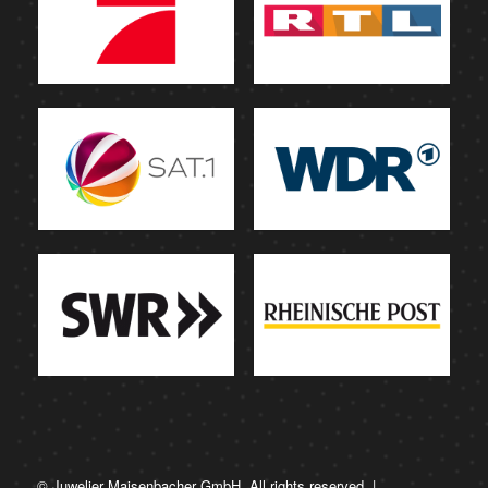
© Juwelier Maisenbacher GmbH. All rights reserved. |