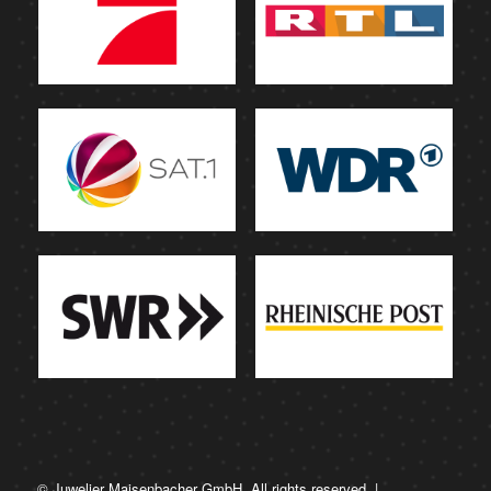
© Juwelier Maisenbacher GmbH. All rights reserved. |