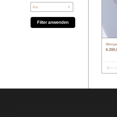
Filter anwenden
Wempe 
6.350
In d