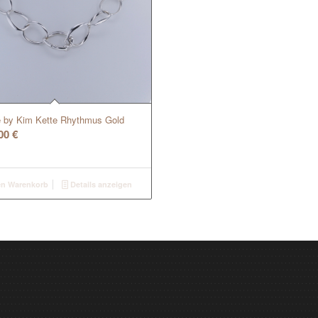
by Kim Kette Rhythmus Gold
,00
€
en Warenkorb
Details anzeigen