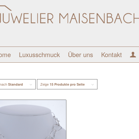
ome
Luxusschmuck
Über uns
Kontakt
 nach
Zeige
Standard
15 Produkte pro Seite