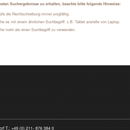
sten Suchergebnisse zu erhalten, beachte bitte folgende Hinweise:
üfe die Rechtschreibung immer sorgfältig.
he es mit einem ähnlichen Suchbegriff: z.B. Tablet anstelle von Laptop.
he mehr als einen Suchbegriff zu verwenden.
orf T.:
+49 (0) 211- 876 384 0