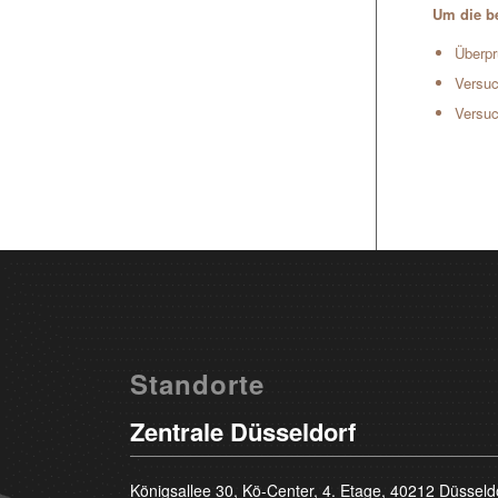
Um die be
Überpr
Versuc
Versuc
Standorte
Zentrale Düsseldorf
Königsallee 30, Kö-Center, 4. Etage, 40212 Düsseld