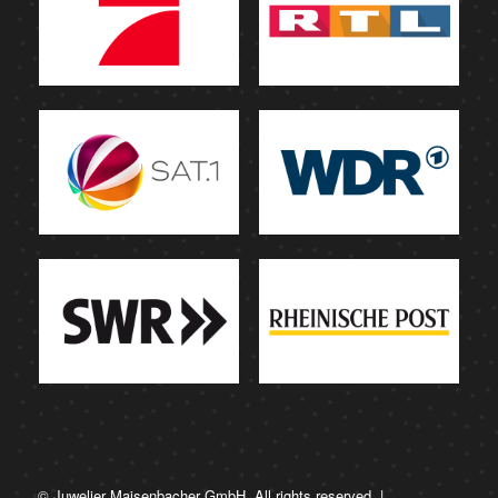
© Juwelier Maisenbacher GmbH. All rights reserved. |