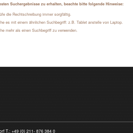
sten Suchergebnisse zu erhalten, beachte bitte folgende Hinweise:
üfe die Rechtschreibung immer sorgfältig.
he es mit einem ähnlichen Suchbegriff: z.B. Tablet anstelle von Laptop.
he mehr als einen Suchbegriff zu verwenden.
orf T.:
+49 (0) 211- 876 384 0