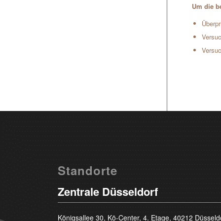
Um die be
Überpr
Versuc
Versuc
Standorte
Zentrale Düsseldorf
Königsallee 30, Kö-Center, 4. Etage, 40212 Düsseld