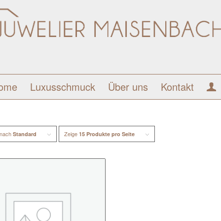
ome
Luxusschmuck
Über uns
Kontakt
 nach
Zeige
Standard
15 Produkte pro Seite