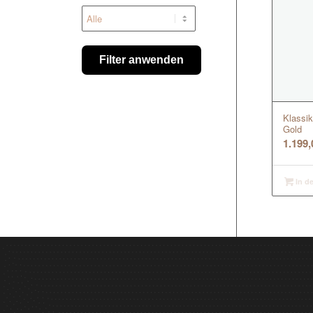
Filter anwenden
Klassik
Gold
1.199
In d