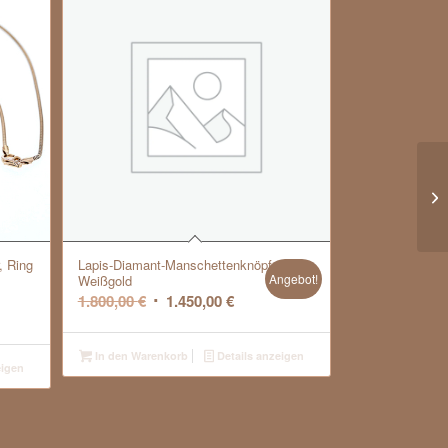
, Ring
Lapis-Diamant-Manschettenknöpfe,
Angebot!
Weißgold
Ursprünglicher
Aktueller
1.800,00
€
1.450,00
€
Preis
Preis
war:
ist:
In den Warenkorb
Details anzeigen
eigen
1.800,00 €
1.450,00 €.