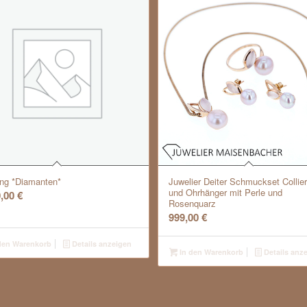
ing *Diamanten*
Juwelier Deiter Schmuckset Collier
und Ohrhänger mit Perle und
0,00
€
Rosenquarz
999,00
€
den Warenkorb
Details anzeigen
In den Warenkorb
Details anz