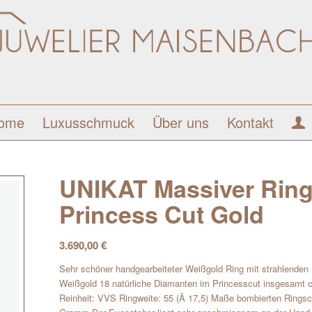
ome
Luxusschmuck
Über uns
Kontakt
UNIKAT Massiver Ring
Princess Cut Gold
3.690,00
€
Sehr schöner handgearbeiteter Weißgold Ring mit strahlenden 
Weißgold 18 natürliche Diamanten im Princesscut insgesamt c
Reinheit: VVS Ringweite: 55 (Ã 17,5) Maße bombierten Rings