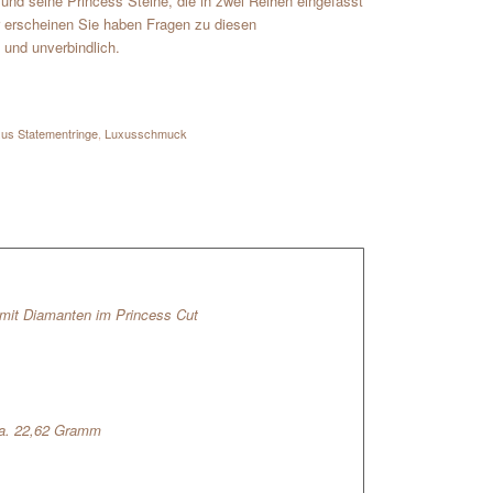
d seine Princess Steine, die in zwei Reihen eingefasst
er erscheinen Sie haben Fragen zu diesen
 und unverbindlich.
us Statementringe
,
Luxusschmuck
mit Diamanten im Princess Cut
ca. 22,62 Gramm