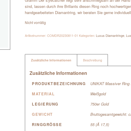
Gramm Der Eyecatcher liegt sehr anschmiegsam an der Hand un
sind, lassen durch ihre Brillants diesen Ring noch hochwertig
handgearbeiteten Diamantring, wir beraten Sie gerne individuell
Nicht vorrätig
Artikelnummer:
COMDR20230811-01
Kategorien:
Luxus Diamantringe
,
Lux
Zusätzliche Informationen
Beschreibung
Zusätzliche Informationen
PRODUKTBEZEICHNUNG
UNIKAT Massiver Ring 
MATERIAL
Weißgold
LEGIERUNG
750er Gold
GEWICHT
Bruttogesamtgewicht: 
RINGGRÖSSE
55 (Ã 17,5)