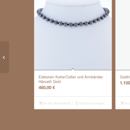
Chopard Chopardissimo
Drehring Gold
Edelstein Kette/Collier und Armbänder
Goldr
Hämatit Gold
1.10
460,00
€
In den Warenkorb
Details anzeigen
In 