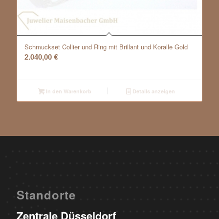
Schmuckset Collier und Ring mit Brillant und Koralle Gold
2.040,00
€
In den Warenkorb
Details anzeigen
Standorte
Zentrale Düsseldorf