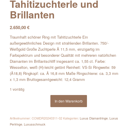
Tahitizuchterle und
Brillanten
2.650,00
€
Traumhaft schöner Ring mit Tahitizuchterle Ein
außergewöhnliches Design mit strahlenden Brillanten. 750/-
Weißgold Große Zuchtperle Ã 11,5 mm, einzigartig im
Farbspektrum und besonderer Qualität mit mehreren natürlichen
Diamanten im Brillantschliff insgesamt ca. 1,55 ct. Farbe:
Wesselton, weiß (H)-leicht getönt Reinheit: VS-Si Ringweite: 59
(Ã18,8) Ringkopf: ca. Ã 16,8 mm Maße Ringschiene: ca. 3,3 mm
x 1,3 mm Bruttogesamtgewicht: 12,4 Gramm
1 vorrätig
In den Warenkorb
Artikelnummer:
COMDR20240311-02
Kategorien:
Luxus Diamantringe
,
Luxus
Perlringe
,
Luxusschmuck