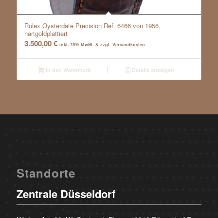
Rolex Oysterdate Precision Ref. 6466 von 1956,
hartgoldplattiert
3.500,00
€
inkl. 19% MwSt. & zzgl. Versandkosten
In den Warenkorb
Details anzeigen
Standorte
Zentrale Düsseldorf