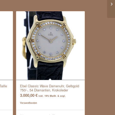
aille
Ebel Classic Wave Damenuhr, Gelbgold
750/-, 54 Diamanten, Krokoleder
3.000,00
€
inkl. 19% MwSt. & zzgl.
Versandkosten