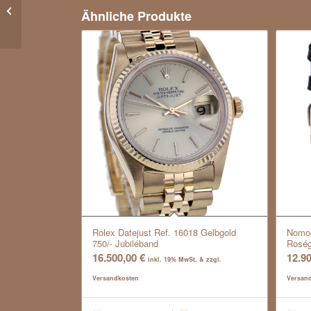
750/-, Lünette mit 32
Ähnliche Produkte
Brillanten
Rolex Datejust Ref. 16018 Gelbgold
Nomos
750/- Jubiléband
Roség
16.500,00
€
12.9
inkl. 19% MwSt. & zzgl.
Versandkosten
Versan