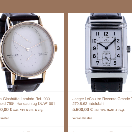
 Glashütte Lambda Ref. 930
Jaeger-LeCoultre Reverso Grande T
old 750/- Handaufzug DUW1001
270.8.62 Edelstahl
00,00
€
5.600,00
€
inkl. 19% MwSt. & zzgl.
inkl. 19% MwSt. & zzgl.
dkosten
Versandkosten