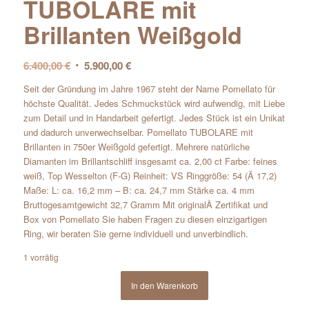
TUBOLARE mit
Brillanten Weißgold
Ursprünglicher
Aktueller
6.400,00
€
5.900,00
€
Preis
Preis
Seit der Gründung im Jahre 1967 steht der Name Pomellato für
war:
ist:
höchste Qualität. Jedes Schmuckstück wird aufwendig, mit Liebe
6.400,00 €
5.900,00 €.
zum Detail und in Handarbeit gefertigt. Jedes Stück ist ein Unikat
und dadurch unverwechselbar. Pomellato TUBOLARE mit
Brillanten in 750er Weißgold gefertigt. Mehrere natürliche
Diamanten im Brillantschliff insgesamt ca. 2,00 ct Farbe: feines
weiß, Top Wesselton (F-G) Reinheit: VS Ringgröße: 54 (Ã 17,2)
Maße: L: ca. 16,2 mm – B: ca. 24,7 mm Stärke ca. 4 mm
Bruttogesamtgewicht 32,7 Gramm Mit originalÂ Zertifikat und
Box von Pomellato Sie haben Fragen zu diesen einzigartigen
Ring, wir beraten Sie gerne individuell und unverbindlich.
1 vorrätig
In den Warenkorb