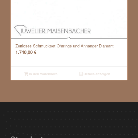
Zeitloses Schmuckset Ohrringe und Anhänger Diamant
1.740,00
€
In den Warenkorb
Details anzeigen