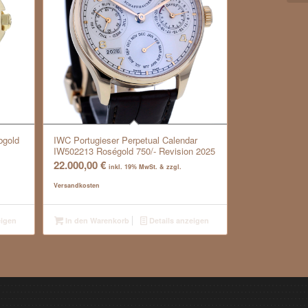
bgold
IWC Portugieser Perpetual Calendar
IW502213 Roségold 750/- Revision 2025
22.000,00
€
inkl. 19% MwSt. & zzgl.
Versandkosten
eigen
In den Warenkorb
Details anzeigen