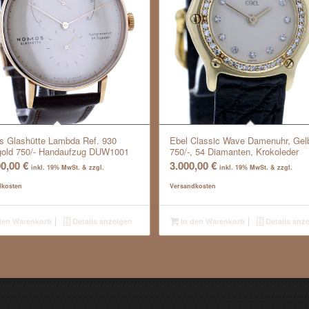
 Glashütte Lambda Ref. 930
Ebel Classic Wave Damenuhr, Gel
old 750/- Handaufzug DUW1001
750/-, 54 Diamanten, Krokoleder
00,00
€
3.000,00
€
inkl. 19% MwSt. & zzgl.
inkl. 19% MwSt. & zzgl.
dkosten
Versandkosten
den Warenkorb
Details anzeigen
In den Warenkorb
Details anz