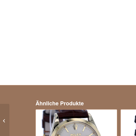
Ähnliche Produkte
Audemars Piguet Royal
Oak in Edelstahl,
Medium, Durchmesser
30 mm