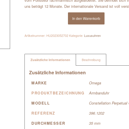
vom Polisseur fachmännisch aufgearbeitet. Sie befindet sich 
uns beträgt 12 Monate. Der internationale Versand ist voll vers
In den Warenkorb
Artikelnummer:
HU2023052702
Kategorie:
Luxusuhren
Zusätzliche Informationen
Beschreibung
Zusätzliche Informationen
MARKE
Omega
PRODUKTBEZEICHNUNG
Armbanduhr
MODELL
Constellation Perpetual
REFERENZ
396.1202
DURCHMESSER
35 mm