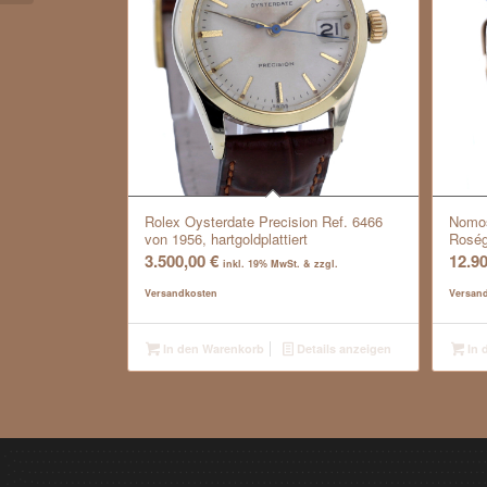
Rolex Oysterdate Precision Ref. 6466
Nomos
von 1956, hartgoldplattiert
Roség
3.500,00
€
12.9
inkl. 19% MwSt. & zzgl.
Versandkosten
Versan
In den Warenkorb
Details anzeigen
In 