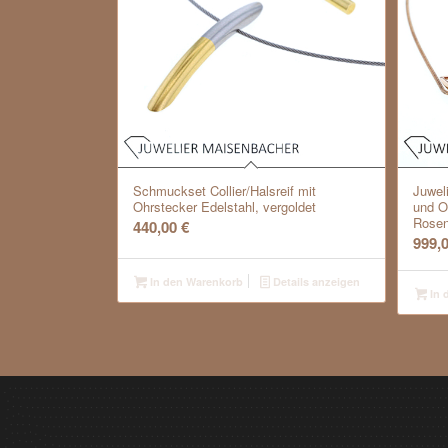
Schmuckset Collier/Halsreif mit
Juwel
Ohrstecker Edelstahl, vergoldet
und O
Rosen
440,00
€
999,
In den Warenkorb
Details anzeigen
In 