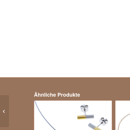
Ähnliche Produkte
Halbmemory Ring mit
Brillanten in 585er
Gelbgold