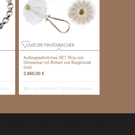
Außergewöhnliches SET Ring und
Ohrstecker mit Brillant und Bergkristall
Gold
3.860,00
€
eigen
In den Warenkorb
Details anzeigen