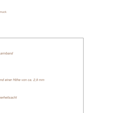
hmuck
isarmband
und einer Höhe von ca. 2,9 mm
herheitsacht