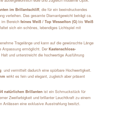
e außergewöhnlich edle und zugleich moderne Optik.
nten im Brillantschliff
, die für ein beeindruckendes
ng verleihen. Das gesamte Diamantgewicht beträgt ca.
t im Bereich
feines Weiß / Top Wesselton (G)
bis
Weiß
faltet sich ein schönes, lebendiges Lichtspiel mit
genehme Tragelänge und kann auf die gewünschte Länge
lle Anpassung ermöglicht. Der
Kastenschloss-
 Halt und unterstreicht die hochwertige Ausführung
g
und vermittelt dadurch eine spürbare Hochwertigkeit.
 mm
wirkt es fein und elegant, zugleich aber präsent
 natürlichen Brillanten
ist ein Schmuckstück für
ner Zweifarbigkeit und brillanter Leuchtkraft zu einem
n Anlässen eine exklusive Ausstrahlung besitzt.