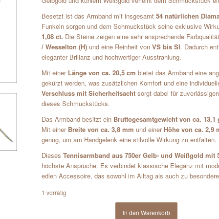
Gelbgold und kühlem Weißgold verleiht dem Schmuckstück ein
Besetzt ist das Armband mit insgesamt
54 natürlichen Diama
Funkeln sorgen und dem Schmuckstück seine exklusive Wirku
1,08 ct.
Die Steine zeigen eine sehr ansprechende Farbqualitä
/ Wesselton (H)
und eine Reinheit von
VS bis SI
. Dadurch ent
eleganter Brillanz und hochwertiger Ausstrahlung.
Mit einer
Länge von ca. 20,5 cm
bietet das Armband eine an
gekürzt werden, was zusätzlichen Komfort und eine individue
Verschluss mit Sicherheitsacht
sorgt dabei für zuverlässigen
dieses Schmuckstücks.
Das Armband besitzt ein
Bruttogesamtgewicht von ca. 13,1 
Mit einer
Breite von ca. 3,8 mm
und einer
Höhe von ca. 2,9
genug, um am Handgelenk eine stilvolle Wirkung zu entfalten.
Dieses
Tennisarmband aus 750er Gelb- und Weißgold mit 54
höchste Ansprüche. Es verbindet klassische Eleganz mit moder
edlen Accessoire, das sowohl im Alltag als auch zu besondere
1 vorrätig
In den Warenkorb