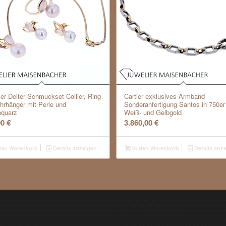
ier Deiter Schmuckset Collier, Ring
Cartier exklusives Armband
hrhänger mit Perle und
Sonderanfertigung Santos in 750er
quarz
Weiß- und Gelbgold
00
€
3.860,00
€
den Warenkorb
Details anzeigen
In den Warenkorb
Details anz