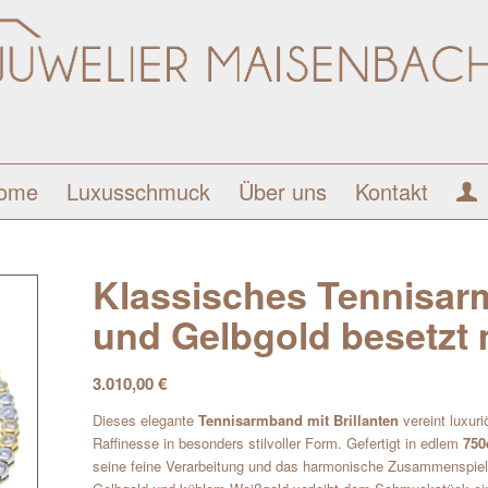
ome
Luxusschmuck
Über uns
Kontakt
Klassisches Tennisar
und Gelbgold besetzt 
3.010,00
€
Dieses elegante
Tennisarmband mit Brillanten
vereint luxur
Raffinesse in besonders stilvoller Form. Gefertigt in edlem
750
seine feine Verarbeitung und das harmonische Zusammenspie