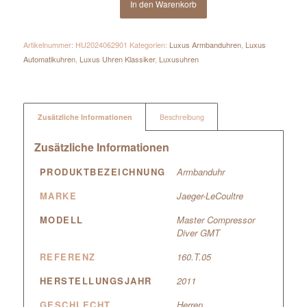
In den Warenkorb
Artikelnummer:
HU2024062901
Kategorien:
Luxus Armbanduhren
,
Luxus
Automatikuhren
,
Luxus Uhren Klassiker
,
Luxusuhren
Zusätzliche Informationen
Beschreibung
Zusätzliche Informationen
PRODUKTBEZEICHNUNG
Armbanduhr
MARKE
Jaeger-LeCoultre
MODELL
Master Compressor
Diver GMT
REFERENZ
160.T.05
HERSTELLUNGSJAHR
2011
GESCHLECHT
Herren