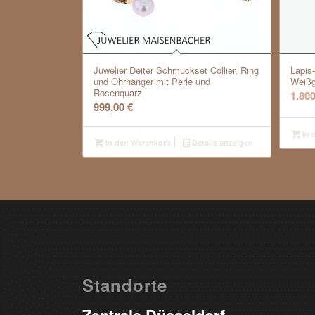
Juwelier Deiter Schmuckset Collier, Ring
Lapis
und Ohrhänger mit Perle und
Weißg
Rosenquarz
1.80
999,00
€
In 
In den Warenkorb
Details anzeigen
Standorte