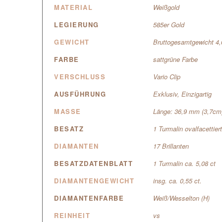
MATERIAL
Weißgold
LEGIERUNG
585er Gold
GEWICHT
Bruttogesamtgewicht 4
FARBE
sattgrüne Farbe
VERSCHLUSS
Vario Clip
AUSFÜHRUNG
Exklusiv, Einzigartig
MASSE
Länge: 36,9 mm (3,7cm
BESATZ
1 Turmalin ovalfacettiert
DIAMANTEN
17 Brillanten
BESATZDATENBLATT
1 Turmalin ca. 5,08 ct
DIAMANTENGEWICHT
insg. ca. 0,55 ct.
DIAMANTENFARBE
Weiß/Wesselton (H)
REINHEIT
vs