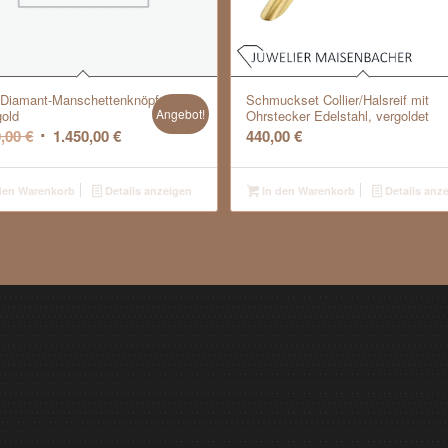
-Diamant-Manschettenknöpfe,
Schmuckset Collier/Halsreif mit
Angebot!
old
Ohrstecker Edelstahl, vergoldet
Ursprünglicher
Aktueller
0,00
€
1.450,00
€
440,00
€
Preis
Preis
war:
ist:
den Warenkorb
Details anzeigen
In den Warenkorb
Details anz
1.800,00 €
1.450,00 €.