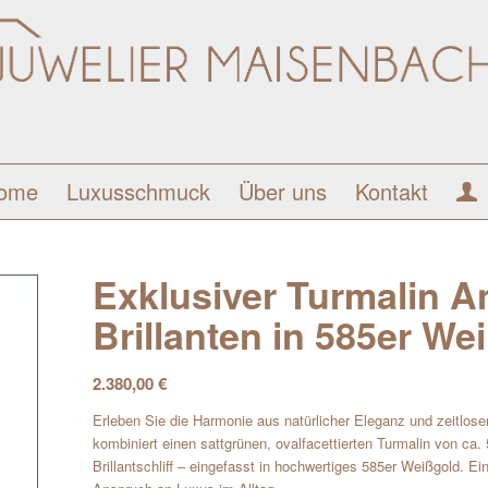
ome
Luxusschmuck
Über uns
Kontakt
Exklusiver Turmalin A
Brillanten in 585er We
2.380,00
€
Erleben Sie die Harmonie aus natürlicher Eleganz und zeitlos
kombiniert einen sattgrünen, ovalfacettierten Turmalin von ca
Brillantschliff – eingefasst in hochwertiges 585er Weißgold.