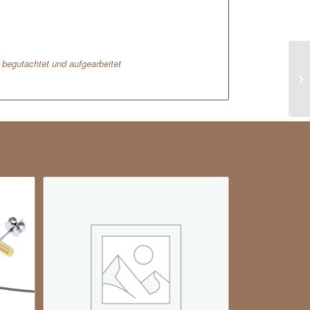
l begutachtet und aufgearbeitet
So
Ge