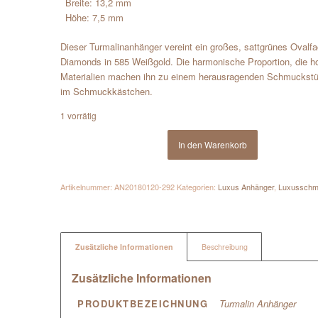
Breite: 13,2 mm
Höhe: 7,5 mm
Dieser Turmalinanhänger vereint ein großes, sattgrünes Ovalfac
Diamonds in 585 Weißgold. Die harmonische Proportion, die h
Materialien machen ihn zu einem herausragenden Schmuckstüc
im Schmuckkästchen.
1 vorrätig
In den Warenkorb
Artikelnummer:
AN20180120-292
Kategorien:
Luxus Anhänger
,
Luxussch
Zusätzliche Informationen
Beschreibung
Zusätzliche Informationen
PRODUKTBEZEICHNUNG
Turmalin Anhänger