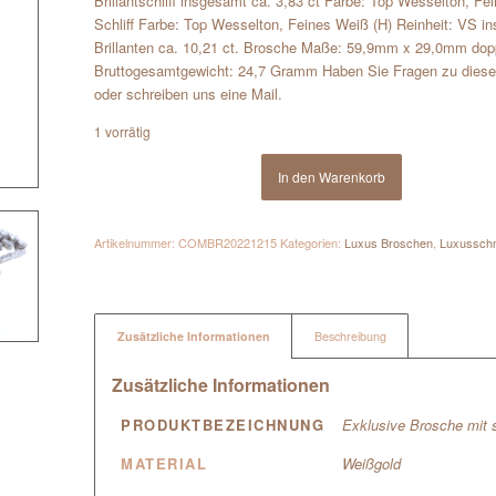
Brillantschliff insgesamt ca. 3,83 ct Farbe: Top Wesselton, 
Schliff Farbe: Top Wesselton, Feines Weiß (H) Reinheit: VS i
Brillanten ca. 10,21 ct. Brosche Maße: 59,9mm x 29,0mm dop
Bruttogesamtgewicht: 24,7 Gramm Haben Sie Fragen zu dieser 
oder schreiben uns eine Mail.
1 vorrätig
In den Warenkorb
Artikelnummer:
COMBR20221215
Kategorien:
Luxus Broschen
,
Luxussch
Zusätzliche Informationen
Beschreibung
Zusätzliche Informationen
PRODUKTBEZEICHNUNG
Exklusive Brosche mit 
MATERIAL
Weißgold