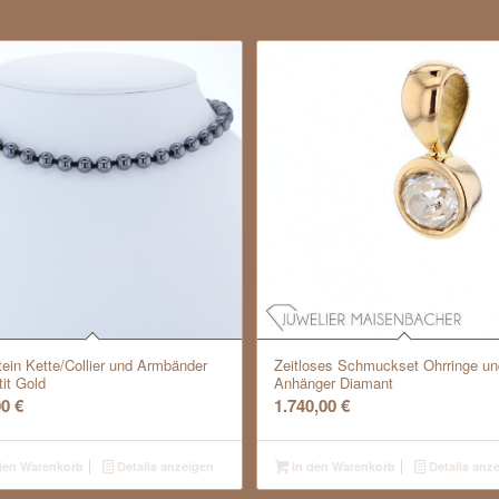
tein Kette/Collier und Armbänder
Zeitloses Schmuckset Ohrringe un
it Gold
Anhänger Diamant
00
€
1.740,00
€
den Warenkorb
Details anzeigen
In den Warenkorb
Details anz