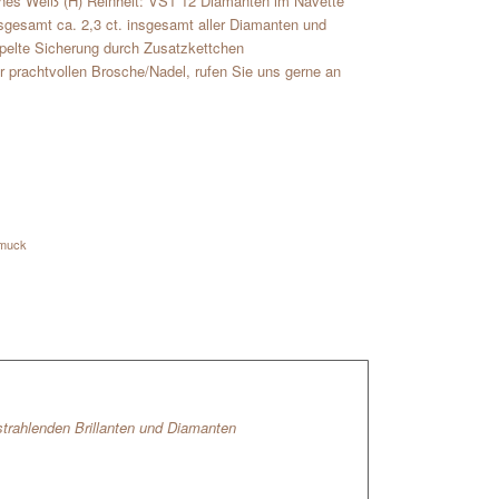
Feines Weiß (H) Reinheit: VS1 12 Diamanten im Navette
nsgesamt ca. 2,3 ct. insgesamt aller Diamanten und
pelte Sicherung durch Zusatzkettchen
prachtvollen Brosche/Nadel, rufen Sie uns gerne an
muck
strahlenden Brillanten und Diamanten