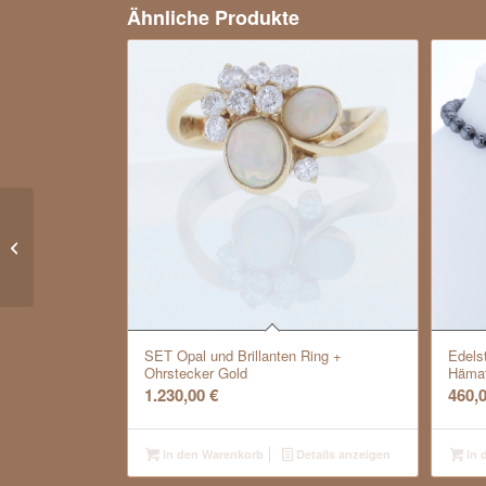
Ähnliche Produkte
Armspange mit
Brillanten und
Tahitizuchtperlen Gold
SET Opal und Brillanten Ring +
Edels
Ohrstecker Gold
Hämat
1.230,00
€
460,
In den Warenkorb
Details anzeigen
In 