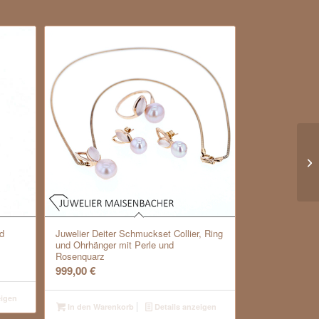
d
Juwelier Deiter Schmuckset Collier, Ring
und Ohrhänger mit Perle und
Rosenquarz
999,00
€
eigen
In den Warenkorb
Details anzeigen