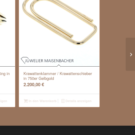
Au
un
ing in
Krawattenklammer / Krawattenschieber
in 750er Gelbgold
2.200,00
€
eigen
In den Warenkorb
Details anzeigen