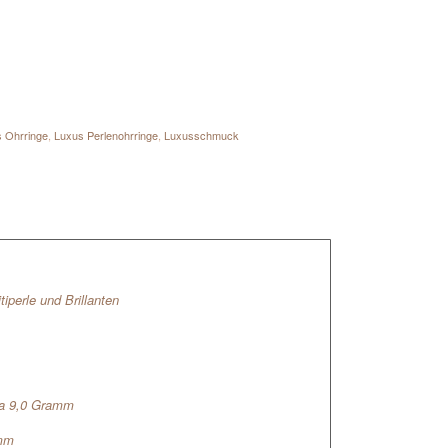
 Ohrringe
,
Luxus Perlenohrringe
,
Luxusschmuck
iperle und Brillanten
ca 9,0 Gramm
 mm