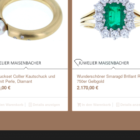
ckset Collier Kautschuck und
Wunderschöner Smaragd Brillant R
mit Perle, Diamant
750er Gelbgold
0,00
€
2.170,00
€
den Warenkorb
Details anzeigen
In den Warenkorb
Details anz