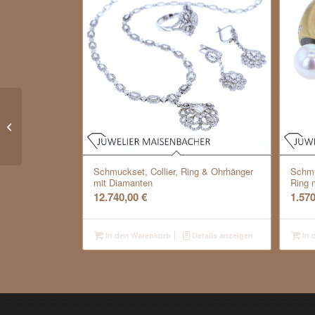
*Sutra Kashmir* Ohrclips von ‚Arpita
Navlakha‘ mit Brillanten
Schmuckset, Collier, Ring & Ohrhänger
Schmu
mit Diamanten
Ring 
12.740,00
€
1.57
In den Warenkorb
Details anzeigen
In 