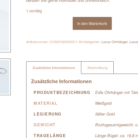
beraten Sie gerne individuell und unverbindlich.
1 vorrätig
In den Warenkorb
Artikelnummer:
COMOH20240311-04
Kategorien:
Luxus Ohrhänger
,
Luxus
Zusätzliche Informationen
Beschreibung
Zusätzliche Informationen
PRODUKTBEZEICHNUNG
Edle Ohrhänger mit Tahit
MATERIAL
Weißgold
LEGIERUNG
585er Gold
GEWICHT
Bruttogesamtgewicht: 
TRAGELÄNGE
Länge Bügel: ca. 19,8