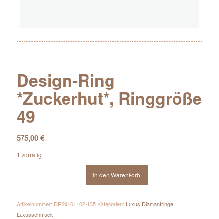
Design-Ring
*Zuckerhut*, Ringgröße
49
575,00
€
1 vorrätig
In den Warenkorb
Artikelnummer:
DR20161102-135
Kategorien:
Luxus Diamantringe
,
Luxusschmuck