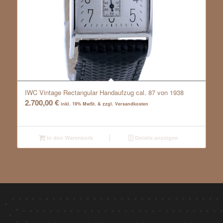
IWC Vintage Rectangular Handaufzug cal. 87 von 1938
2.700,00
€
inkl. 19% MwSt. & zzgl. Versandkosten
In den Warenkorb
Details anzeigen