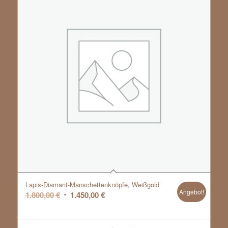
Lapis-Diamant-Manschettenknöpfe, Weißgold
Angebot!
Ursprünglicher
Aktueller
1.800,00
€
1.450,00
€
Preis
Preis
war:
ist: