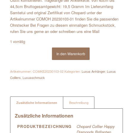
Outfit kombinieren. Tragelänge der Ankerkette: von 40cm bis
44,5cm Bruttogesamtgewicht: 19,5 Gramm Im Lieferumfang
Samtetui und original Zertifikat von Chopard unter der
Artikelnummer COMOH 20230103-01 finden Sie die passenden
Ohrstecker Bei Fragen zu diesem einmaligen Schmuckstück,
rufen Sie uns gerne an oder schreiben uns eine Mail
1 vorrätig
In den Warenkorb
Artikelnummer:
COMKE20230103-02
Kategorien:
Luxus Anhänger
,
Luxus
Colliers
,
Luxusschmuck
Zusätzliche Informationen
Beschreibung
Zusätzliche Informationen
PRODUKTBEZEICHNUNG
Chopard Collier Happy
Diamonds Brillanten