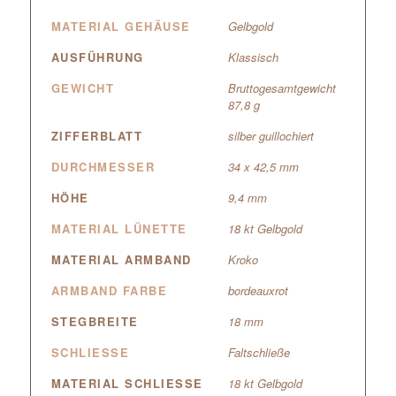
MATERIAL GEHÄUSE
Gelbgold
AUSFÜHRUNG
Klassisch
GEWICHT
Bruttogesamtgewicht
87,8 g
ZIFFERBLATT
silber guillochiert
DURCHMESSER
34 x 42,5 mm
HÖHE
9,4 mm
MATERIAL LÜNETTE
18 kt Gelbgold
MATERIAL ARMBAND
Kroko
ARMBAND FARBE
bordeauxrot
STEGBREITE
18 mm
SCHLIESSE
Faltschließe
MATERIAL SCHLIESSE
18 kt Gelbgold