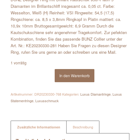
Diamanten im Brillantschliff insgesamt ca. 0,05 ct. Farbe:
Wesselton, Weiß (H) Reinheit: VSI Ringweite: 54,5 (17,5)
Ringschiene: ca. 8,5 x 3,8mm Ringkopf in Platin mattiert: ca.
10,9x 10mm Bruttogesamtgewicht: 6,9 Gramm Durch die
Kautschukschiene sehr angenehmer Tragekomfort. Zur pefekten
Kombination, finden Sie das passende BUNZ Collier unter der
Art. Nr.: KE20230330-281 Haben Sie Fragen zu diesen Designer
Ring, rufen Sie uns gerne an oder schreiben uns eine Mail.
1 vorrätig
In den Warenkorb
Artikelnummer:
DR20230330-768
Kategorien:
Luxus Diamantringe
,
Luxus
Statementringe
,
Luxusschmuck
Zusätzliche Informationen
Beschreibung