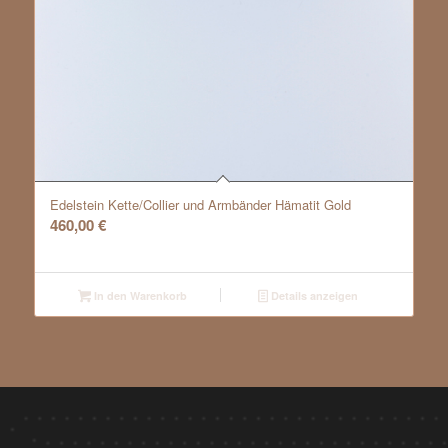
Edelstein Kette/Collier und Armbänder Hämatit Gold
460,00
€
In den Warenkorb
Details anzeigen