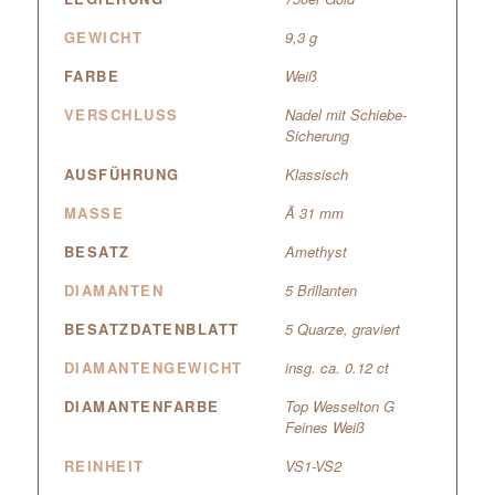
GEWICHT
9,3 g
FARBE
Weiß
VERSCHLUSS
Nadel mit Schiebe-
Sicherung
AUSFÜHRUNG
Klassisch
MASSE
Ã 31 mm
BESATZ
Amethyst
DIAMANTEN
5 Brillanten
BESATZDATENBLATT
5 Quarze, graviert
DIAMANTENGEWICHT
insg. ca. 0.12 ct
DIAMANTENFARBE
Top Wesselton G
Feines Weiß
REINHEIT
VS1-VS2