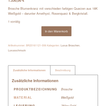
1.330,00
€
Brosche Blumenkranz mit verschieden farbigen Quarzen aus 18K
Weißgold – darunter Amethyst, Rosenquarz & Bergkristall.
1 vorrätig
In den Warenkorb
Artikelnummer:
BR20161121-006
Kategorien:
Luxus Broschen
,
Luxusschmuck
Zusätzliche Informationen
Beschreibung
Zusätzliche Informationen
PRODUKTBEZEICHNUNG
Brosche
MATERIAL
Weißgold
LEGIERUNG
750er Gold