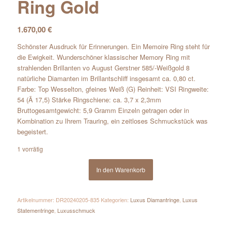
Ring Gold
1.670,00
€
Schönster Ausdruck für Erinnerungen. Ein Memoire Ring steht für
die Ewigkeit. Wunderschöner klassischer Memory Ring mit
strahlenden Brillanten vo August Gerstner 585/-Weißgold 8
natürliche Diamanten im Brillantschliff insgesamt ca. 0,80 ct.
Farbe: Top Wesselton, gfeines Weiß (G) Reinheit: VSI Ringweite:
54 (Ã 17,5) Stärke Ringschiene: ca. 3,7 x 2,3mm
Bruttogesamtgewicht: 5,9 Gramm Einzeln getragen oder in
Kombination zu Ihrem Trauring, ein zeitloses Schmuckstück was
begeistert.
1 vorrätig
In den Warenkorb
Artikelnummer:
DR20240205-835
Kategorien:
Luxus Diamantringe
,
Luxus
Statementringe
,
Luxusschmuck