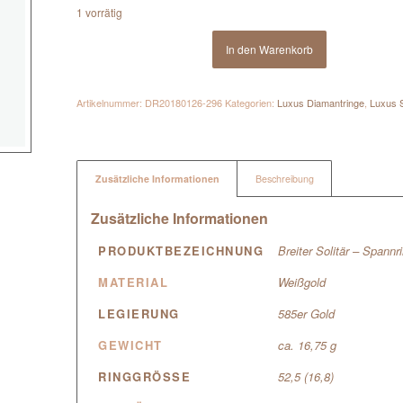
1 vorrätig
In den Warenkorb
Artikelnummer:
DR20180126-296
Kategorien:
Luxus Diamantringe
,
Luxus S
Zusätzliche Informationen
Beschreibung
Zusätzliche Informationen
PRODUKTBEZEICHNUNG
Breiter Solitär – Spannri
MATERIAL
Weißgold
LEGIERUNG
585er Gold
GEWICHT
ca. 16,75 g
RINGGRÖSSE
52,5 (16,8)