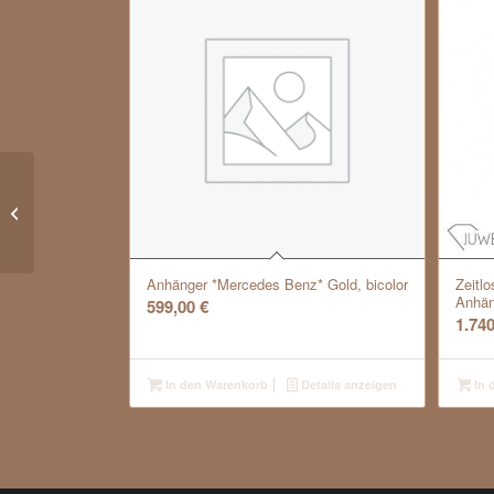
Solitärring Rubin Platin
Anhänger *Mercedes Benz* Gold, bicolor
Zeitl
Anhän
599,00
€
1.74
In den Warenkorb
Details anzeigen
In 