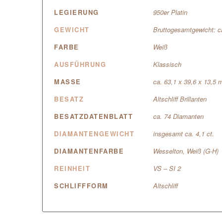
LEGIERUNG
950er Platin
GEWICHT
Bruttogesamtgewicht: c
FARBE
Weiß
AUSFÜHRUNG
Klassisch
MASSE
ca. 63,1 x 39,6 x 13,5
BESATZ
Altschliff Brillanten
BESATZDATENBLATT
ca. 74 Diamanten
DIAMANTENGEWICHT
insgesamt ca. 4,1 ct.
DIAMANTENFARBE
Wesselton, Weiß (G-H)
REINHEIT
VS – SI 2
SCHLIFFFORM
Altschliff