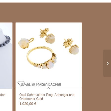
Go
As
*E
nder
Opal Schmuckset Ring, Anhänger und
Ohrstecker Gold
1.020,00
€