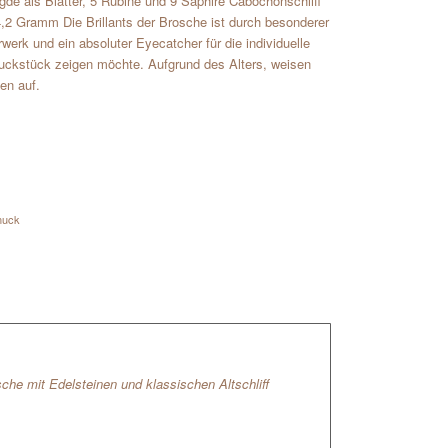
gde als Blätter, 5 Rubine und 9 Saphire Cabochonschliff
,2 Gramm Die Brillants der Brosche ist durch besonderer
werk und ein absoluter Eyecatcher für die individuelle
muckstück zeigen möchte. Aufgrund des Alters, weisen
en auf.
muck
sche mit Edelsteinen und klassischen Altschliff