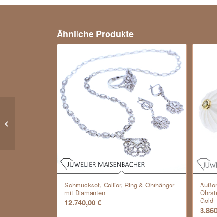
Ähnliche Produkte
Lapponia Brosche, Björn Weckström,
Finland 1989
Schmuckset, Collier, Ring & Ohrhänger
Außer
mit Diamanten
Ohrste
Gold
12.740,00
€
3.86