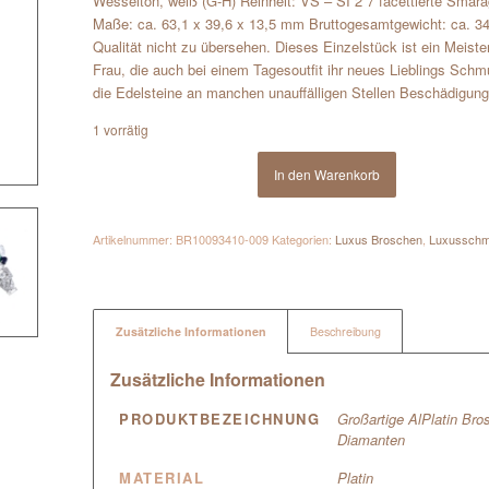
Wesselton, weiß (G-H) Reinheit: VS – SI 2 7 facettierte Smara
Maße: ca. 63,1 x 39,6 x 13,5 mm Bruttogesamtgewicht: ca. 34
Qualität nicht zu übersehen. Dieses Einzelstück ist ein Meister
Frau, die auch bei einem Tagesoutfit ihr neues Lieblings Sch
die Edelsteine an manchen unauffälligen Stellen Beschädigung
1 vorrätig
In den Warenkorb
Artikelnummer:
BR10093410-009
Kategorien:
Luxus Broschen
,
Luxussch
Zusätzliche Informationen
Beschreibung
Zusätzliche Informationen
PRODUKTBEZEICHNUNG
Großartige AlPlatin Bro
Diamanten
MATERIAL
Platin