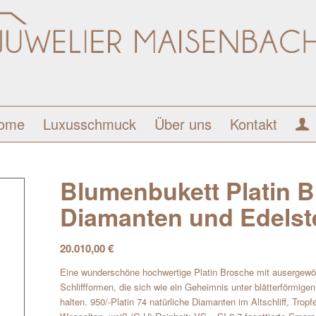
ome
Luxusschmuck
Über uns
Kontakt
Blumenbukett Platin B
Diamanten und Edelst
20.010,00
€
Eine wunderschöne hochwertige Platin Brosche mit ausergewöh
Schliffformen, die sich wie ein Geheimnis unter blätterförmi
halten. 950/-Platin 74 natürliche Diamanten im Altschliff, Trop