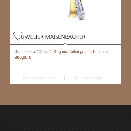
Schmuckset *Croise*, Ring und Anhänger mit Brillanten
900,00
€
In den Warenkorb
Details anzeigen