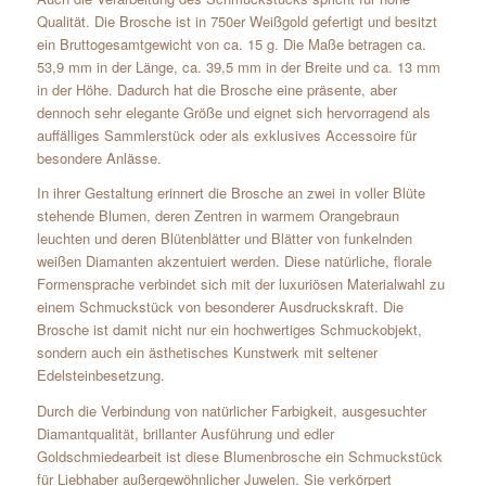
Qualität. Die Brosche ist in 750er Weißgold gefertigt und besitzt
ein Bruttogesamtgewicht von ca. 15 g. Die Maße betragen ca.
53,9 mm in der Länge, ca. 39,5 mm in der Breite und ca. 13 mm
in der Höhe. Dadurch hat die Brosche eine präsente, aber
dennoch sehr elegante Größe und eignet sich hervorragend als
auffälliges Sammlerstück oder als exklusives Accessoire für
besondere Anlässe.
In ihrer Gestaltung erinnert die Brosche an zwei in voller Blüte
stehende Blumen, deren Zentren in warmem Orangebraun
leuchten und deren Blütenblätter und Blätter von funkelnden
weißen Diamanten akzentuiert werden. Diese natürliche, florale
Formensprache verbindet sich mit der luxuriösen Materialwahl zu
einem Schmuckstück von besonderer Ausdruckskraft. Die
Brosche ist damit nicht nur ein hochwertiges Schmuckobjekt,
sondern auch ein ästhetisches Kunstwerk mit seltener
Edelsteinbesetzung.
Durch die Verbindung von natürlicher Farbigkeit, ausgesuchter
Diamantqualität, brillanter Ausführung und edler
Goldschmiedearbeit ist diese Blumenbrosche ein Schmuckstück
für Liebhaber außergewöhnlicher Juwelen. Sie verkörpert