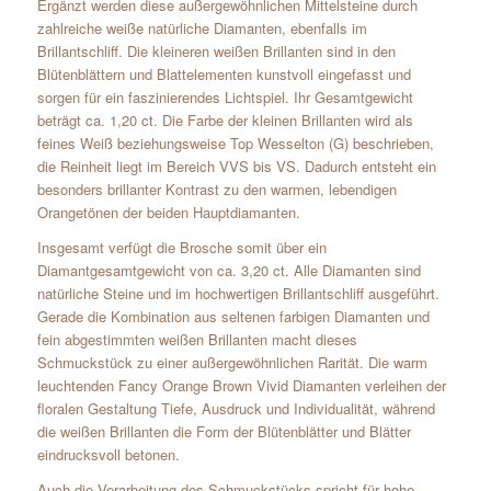
Ergänzt werden diese außergewöhnlichen Mittelsteine durch
zahlreiche weiße natürliche Diamanten, ebenfalls im
Brillantschliff. Die kleineren weißen Brillanten sind in den
Blütenblättern und Blattelementen kunstvoll eingefasst und
sorgen für ein faszinierendes Lichtspiel. Ihr Gesamtgewicht
beträgt ca. 1,20 ct. Die Farbe der kleinen Brillanten wird als
feines Weiß beziehungsweise Top Wesselton (G) beschrieben,
die Reinheit liegt im Bereich VVS bis VS. Dadurch entsteht ein
besonders brillanter Kontrast zu den warmen, lebendigen
Orangetönen der beiden Hauptdiamanten.
Insgesamt verfügt die Brosche somit über ein
Diamantgesamtgewicht von ca. 3,20 ct. Alle Diamanten sind
natürliche Steine und im hochwertigen Brillantschliff ausgeführt.
Gerade die Kombination aus seltenen farbigen Diamanten und
fein abgestimmten weißen Brillanten macht dieses
Schmuckstück zu einer außergewöhnlichen Rarität. Die warm
leuchtenden Fancy Orange Brown Vivid Diamanten verleihen der
floralen Gestaltung Tiefe, Ausdruck und Individualität, während
die weißen Brillanten die Form der Blütenblätter und Blätter
eindrucksvoll betonen.
Auch die Verarbeitung des Schmuckstücks spricht für hohe