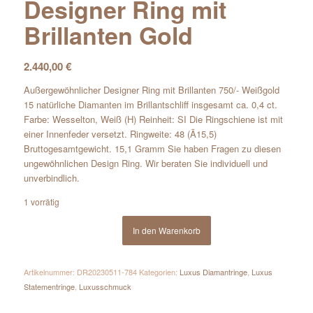
Designer Ring mit
Brillanten Gold
2.440,00
€
Außergewöhnlicher Designer Ring mit Brillanten 750/- Weißgold
15 natürliche Diamanten im Brillantschliff insgesamt ca. 0,4 ct.
Farbe: Wesselton, Weiß (H) Reinheit: SI Die Ringschiene ist mit
einer Innenfeder versetzt. Ringweite: 48 (Ã15,5)
Bruttogesamtgewicht. 15,1 Gramm Sie haben Fragen zu diesen
ungewöhnlichen Design Ring. Wir beraten Sie individuell und
unverbindlich.
1 vorrätig
In den Warenkorb
Artikelnummer:
DR20230511-784
Kategorien:
Luxus Diamantringe
,
Luxus
Statementringe
,
Luxusschmuck