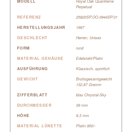
MODELL
Royal Oak Quantieme
Perpetual
REFERENZ
25820SP.OO.0944SP.01
HERSTELLUNGSJAHR
1997
GESCHLECHT
Herren
,
Unisex
FORM
rund
MATERIAL GEHÄUSE
Edelstahl/Platin
AUSFÜHRUNG
Klassisch
,
sportlich
GEWICHT
Bruttogesamtgewicht
132,87 Gramm
ZIFFERBLATT
blau Chrystal-Sky
DURCHMESSER
39 mm
HÖHE
9,3 mm
MATERIAL LÜNETTE
Platin 950/-