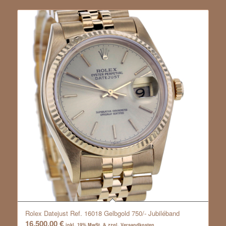
Rolex Datejust Ref. 16018 Gelbgold 750/- Jubiléband
16.500,00
€
inkl. 19% MwSt. & zzgl. Versandkosten