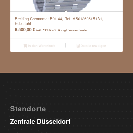
Breitling Chronomat B01 44, Ref. AB0136251B1A1,
Edelstahl
6.500,00
€
inkl. 19% MwSt. & zzgl. Versandkosten
In den Warenkorb
Details anzeigen
Standorte
Zentrale Düsseldorf