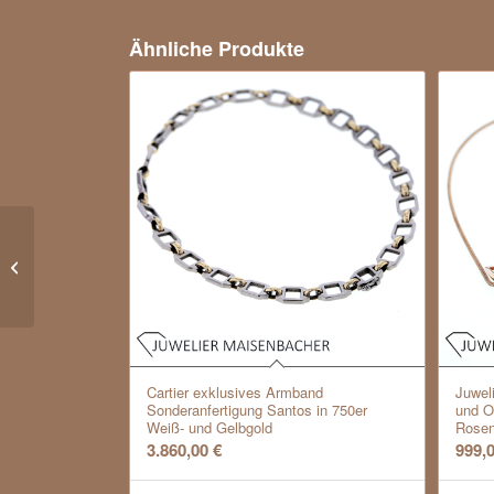
Ähnliche Produkte
Außergewöhnlicher Ring
mit großem Safir und
Brillanten
Cartier exklusives Armband
Juwel
Sonderanfertigung Santos in 750er
und O
Weiß- und Gelbgold
Rosen
3.860,00
€
999,