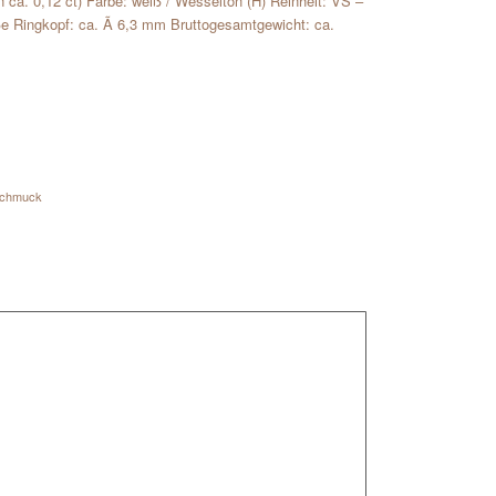
in ca. 0,12 ct) Farbe: weiß / Wesselton (H) Reinheit: VS –
e Ringkopf: ca. Ã 6,3 mm Bruttogesamtgewicht: ca.
schmuck