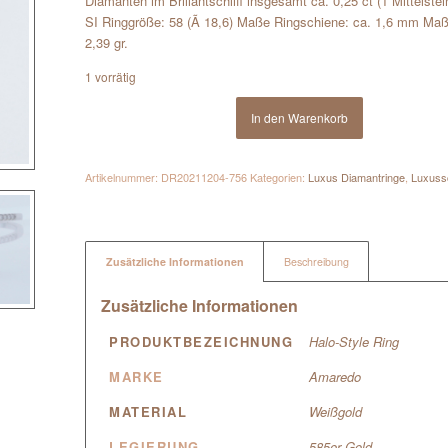
Diamanten im Brillantschliff insgesamt ca. 0,25 ct (1 Mittelste
SI Ringgröße: 58 (Ã 18,6) Maße Ringschiene: ca. 1,6 mm Maß
2,39 gr.
1 vorrätig
In den Warenkorb
Artikelnummer:
DR20211204-756
Kategorien:
Luxus Diamantringe
,
Luxus
Zusätzliche Informationen
Beschreibung
Zusätzliche Informationen
PRODUKTBEZEICHNUNG
Halo-Style Ring
MARKE
Amaredo
MATERIAL
Weißgold
LEGIERUNG
585er Gold