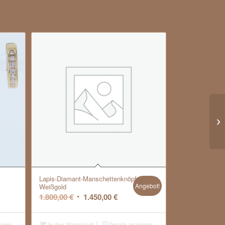
Lapis-Diamant-Manschettenknöpfe,
Angebot!
Weißgold
Ursprünglicher
Aktueller
1.800,00
€
1.450,00
€
Preis
Preis
war:
ist:
eigen
In den Warenkorb
Details anzeigen