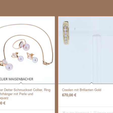
ier Deiter Schmuckset Collier, Ring
Creolen mit Brillanten Gold
hrhänger mit Perle und
670,00
€
quarz
00
€
In den Warenkorb
Details anz