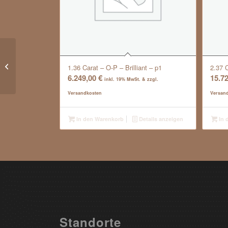
0.37 Carat – River E – Brilliant – si1
1.36 Carat – O-P – Brilliant – p1
2.37 C
6.249,00
€
15.7
inkl. 19% MwSt. & zzgl.
Versandkosten
Versan
In den Warenkorb
Details anzeigen
In 
Standorte