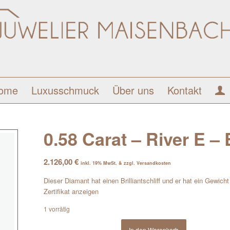
ome
Luxusschmuck
Über uns
Kontakt
0.58 Carat – River E – B
2.126,00
€
inkl. 19% MwSt. & zzgl. Versandkosten
Dieser Diamant hat einen Brilliantschliff und er hat ein Gewich
Zertifikat anzeigen
1 vorrätig
In den Warenkorb