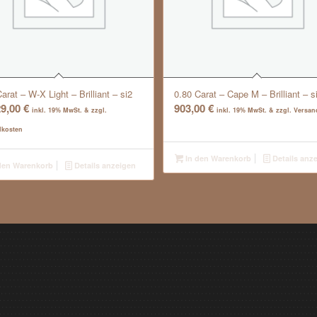
arat – W-X Light – Brilliant – si2
0.80 Carat – Cape M – Brilliant – s
29,00
€
903,00
€
inkl. 19% MwSt. & zzgl.
inkl. 19% MwSt. & zzgl. Versa
dkosten
In den Warenkorb
Details anz
den Warenkorb
Details anzeigen