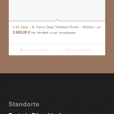
0.93 Carat – N. Fancy Deep Yellowish Brown – Brilliant – p1
2.682,00
€
inkl. 19% MwSt. & zzgl. Versandkosten
In den Warenkorb
Details anzeigen
Standorte