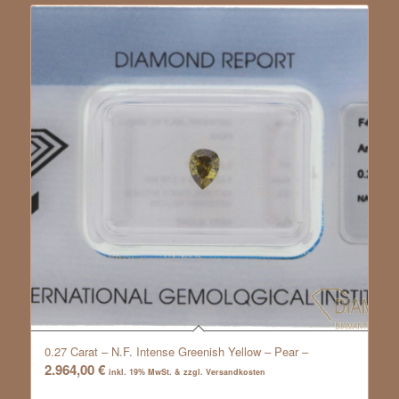
0.27 Carat – N.F. Intense Greenish Yellow – Pear –
2.964,00
€
inkl. 19% MwSt. & zzgl. Versandkosten