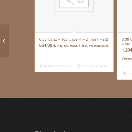
0.65 Carat – Top Cape K – Brilliant – si2
0.38 C
0.31 Carat – River D – Brilliant – vvs2
– si2
664,00
€
inkl. 19% MwSt. & zzgl. Versandkosten
1.20
Versan
In den Warenkorb
Details anzeigen
In 