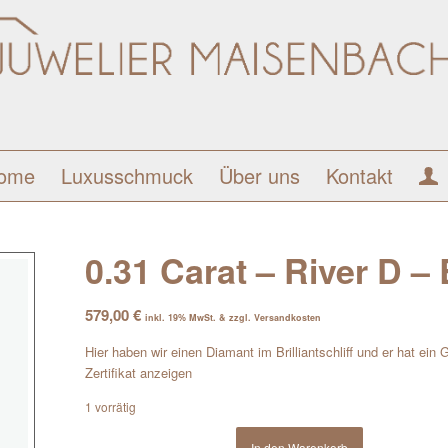
ome
Luxusschmuck
Über uns
Kontakt
0.31 Carat – River D – B
579,00
€
inkl. 19% MwSt. & zzgl. Versandkosten
Hier haben wir einen Diamant im Brilliantschliff und er hat ein
Zertifikat anzeigen
1 vorrätig
In den Warenkorb