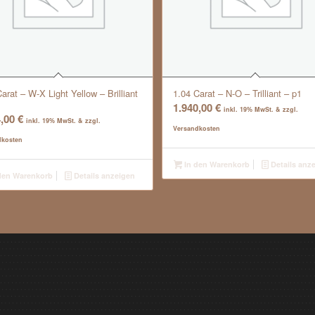
arat – W-X Light Yellow – Brilliant
1.04 Carat – N-O – Trilliant – p1
1.940,00
€
inkl. 19% MwSt. & zzgl.
4,00
€
inkl. 19% MwSt. & zzgl.
Versandkosten
dkosten
In den Warenkorb
Details anz
den Warenkorb
Details anzeigen