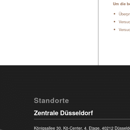
Um die be
Überpr
Versuc
Versuc
Standorte
Zentrale Düsseldorf
Königsallee 30, Kö-Center, 4. Etage, 40212 Düsseld