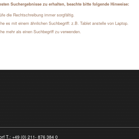
sten Suchergebnisse zu erhalten, beachte bitte folgende Hinweise:
üfe die Rechtschreibung immer sorgfältig.
he es mit einem ähnlichen Suchbegriff: z.B. Tablet anstelle von Laptop.
he mehr als einen Suchbegriff zu verwenden.
orf T.:
+49 (0) 211- 876 384 0